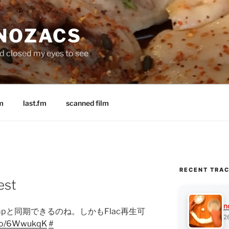
 NOZACS
nd closed my eyes to see
m
last.fm
scanned film
RECENT TRA
est
n
pと同期できるのね。しかもFlac再生可
2
t.co/6WwukqK
#