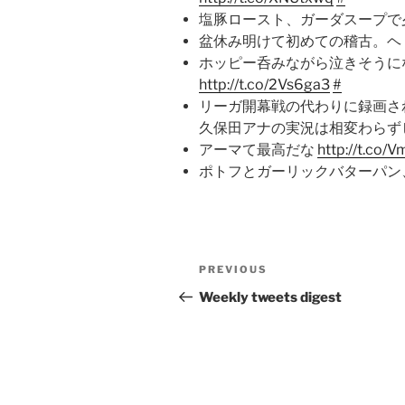
塩豚ロースト、ガーダスープで
盆休み明けて初めての稽古。ヘ
ホッピー呑みながら泣きそうに
http://t.co/2Vs6ga3
#
リーガ開幕戦の代わりに録画さ
久保田アナの実況は相変わらず
アーマて最高だな
http://t.co/
ポトフとガーリックバターパン
Post
Previous
PREVIOUS
navigation
Post
Weekly tweets digest