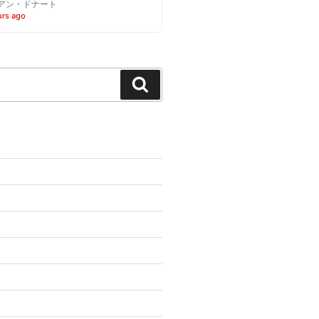
アン・ドナート
urs ago
Search