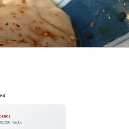
CKS
ozacs
66,326 Tracks