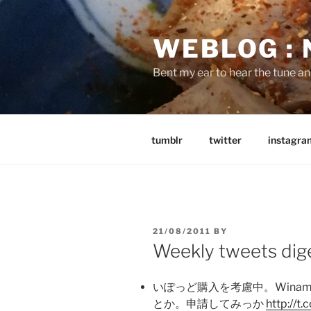
Skip
to
WEBLOG :
content
Bent my ear to hear the tune a
tumblr
twitter
instagra
POSTED
21/08/2011
BY
ON
Weekly tweets dig
いぽっど購入を考慮中。Winam
とか。申請してみっか
http://