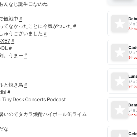
おんなじ誕生日なのね
で観戦中
#
Debu
ジョ
ってなかったことに今気がついた
#
8 ho
しゅうございました
#
J8X57
#
Cad
1vDL
#
ジョ
剣。うまー
#
9 ho
Luna
ジョ
ルと焼き鳥
#
9 ho
dbl
#
Desk Concerts Podcast –
Bam
ジョ
暑いのでタカラ焼酎ハイボール缶ライム
9 ho
だな
Cele