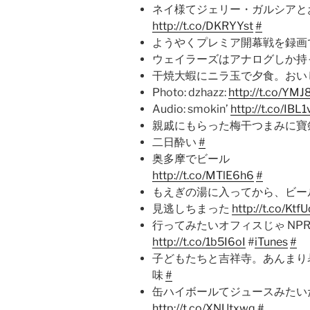
ネイ様てジェリー・ガルシアと
http://t.co/DKRYYst
#
ようやくプレミア開幕戦を録画
ウェイラーズはアナログしか持
干焼大蝦にニラ玉で夕食。おい
Photo: dzhazz:
http://t.co/YM
Audio: smokin’
http://t.co/IBL
親戚にもらった梅干つまみに寶
二日酔い
#
奥多摩でビール
http://t.co/MTlE6h6
#
もえぎの湯に入ってから、ビー
見逃しちまった
http://t.co/KtfU
行ってみたいオフィスじゃ NPR: Tiny 
http://t.co/1b5I6oI
#
iTunes
#
子どもたちと吉祥寺。あんまり
味
#
缶ハイボールてジュースみたい
http://t.co/XNUtxwq
#