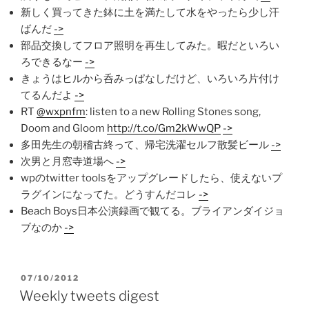
新しく買ってきた鉢に土を満たして水をやったら少し汗
ばんだ
->
部品交換してフロア照明を再生してみた。暇だといろい
ろできるなー
->
きょうはヒルから呑みっぱなしだけど、いろいろ片付け
てるんだよ
->
RT
@wxpnfm
: listen to a new Rolling Stones song,
Doom and Gloom
http://t.co/Gm2kWwQP
->
多田先生の朝稽古終って、帰宅洗濯セルフ散髪ビール
->
次男と月窓寺道場へ
->
wpのtwitter toolsをアップグレードしたら、使えないプ
ラグインになってた。どうすんだコレ
->
Beach Boys日本公演録画で観てる。ブライアンダイジョ
ブなのか
->
POSTED
07/10/2012
ON
Weekly tweets digest