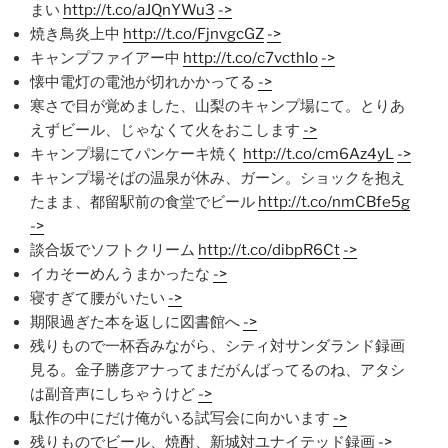
まい
http://t.co/aJQnYWu3
->
焼き鳥炎上中
http://t.co/FjnvgcGZ
->
キャンプファイアー中
http://t.co/c7vcthIo
->
懐中電灯の電池が切れかかってる
->
寒さで目が覚めました、山梨のキャンプ場にて。とりあ
えずビール、じゃなくて火をおこします
->
キャンプ場にてパンケーキ焼く
http://t.co/cm6Az4yL
->
キャンプ場そばの温泉が休み、ガーン。ショックを抱え
たまま、都留駅前の食堂でビール
http://t.co/nmCBfe5g
->
談合坂でソフトクリーム
http://t.co/dibpR6Ct
->
イカそーめんうまかったな
->
寝すぎて腰がいたい
->
期限過ぎた本を返しに図書館へ
->
残りもので一杯呑みながら、シティ対サンダランド録画
見る。金子勝彦アナってまだがんばってるのね、アタシ
は副音声にしちゃうけど
->
駄作の中にだけ俺がいる試写会に向かいます
->
残りものでビール、焼酎、新城対ユナイテッド録画
->