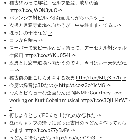
稽古終わって帰宅、セルフ散髪、岐阜の酒
http://t.co/jWON3yuQ
->
バレンシア対ビルバオ録画見ながらパスタ
->
次男と月窓寺道場へ向かうが、中央線止まってる…
->
ほっけの干物など
->
コレから稽古
->
スーパーで安ビールとピザ買って、アーセナル対シャル
ケ録画
http://t.co/zYKU054i
->
次男と月窓寺道場へ向かうのです。今日はいー天気だね
ー
->
稽古前の腹ごしらえをする次男
http://t.co/MfgXlbZh
->
今度の爆音は3Dなのか
http://t.co/zGoYlcMG
->
なんとビミョーな企画なんだ “@NME: Courtney Love
working on Kurt Cobain musical
http://t.co/3QHli4rW”
-
>
何しようとしてPC立ち上げたのか忘れた
->
昼はキャンプの帰りに買った吉田のうどんを作ってもら
います
http://t.co/bZ7yBvPs
->
うどんを待ちながら
http://t.co/ugrGSs3l
->