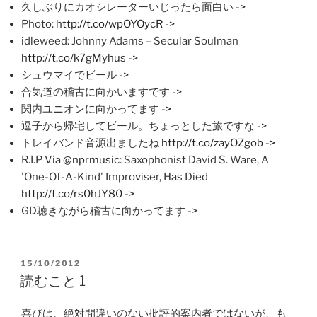
久しぶりにカオシレーターいじったら面白い
->
Photo:
http://t.co/wpOYOycR
->
idleweed: Johnny Adams – Secular Soulman
http://t.co/k7gMyhus
->
シュウマイでビール
->
合気道の稽古に向かいますです
->
関内ユニオンに向かってます
->
逗子から帰宅してビール。ちょっとした旅ですな
->
トレイバンド音源出ましたね
http://t.co/zayOZgob
->
R.I.P Via
@nprmusic
: Saxophonist David S. Ware, A
'One-Of-A-Kind' Improviser, Has Died
http://t.co/rs0hJY80
->
GD聴きながら稽古に向かってます
->
POSTED
15/10/2012
ON
読むこと 1
喜びは、絶対間違いのない批評的案内者ではないが、も