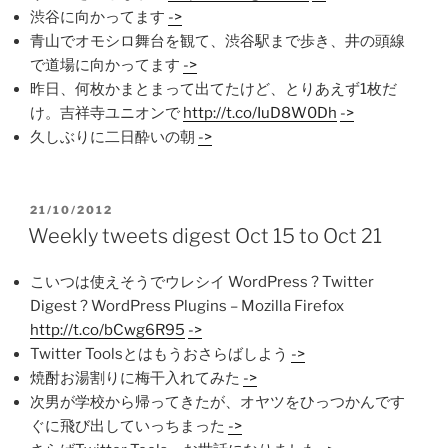
渋谷に向かってます
->
青山でオモシロ舞台を観て、渋谷駅まで歩き、井の頭線
で道場に向かってます
->
昨日、何枚かまとまって出てたけど、とりあえず1枚だ
け。吉祥寺ユニオンで
http://t.co/IuD8W0Dh
->
久しぶりに二日酔いの朝
->
POSTED
21/10/2012
ON
Weekly tweets digest Oct 15 to Oct 21
こいつは使えそうでウレシイ WordPress ? Twitter
Digest ? WordPress Plugins – Mozilla Firefox
http://t.co/bCwg6R95
->
Twitter Toolsとはもうおさらばしよう
->
焼酎お湯割りに梅干入れてみた
->
次男が学校から帰ってきたが、オヤツをひっつかんです
ぐに飛び出していっちまった
->