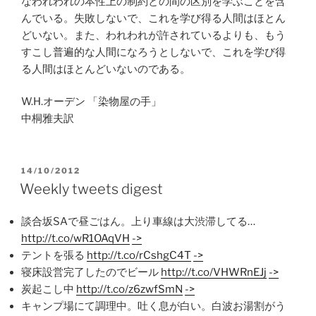
なわれわれの本性上の制約との間の区別を学ぶことを含
んでいる。失敗しないで、これを学び得る人間はほとん
どいない。また、われわれが許されているよりも、もう
すこし普遍的な人間になろうとしないで、これを学び得
る人間はほとんどいないのである。
W.H.オーデン 「染物屋の手」
中桐雅夫訳
POSTED
14/10/2012
ON
Weekly tweets digest
談合坂SAで昼ごはん。上り車線は大渋滞してる…
http://t.co/wR1OAqVH
->
テントを張る
http://t.co/rCshgC4T
->
寝床設営完了したのでビール
http://t.co/VHWRnEJj
->
炭起こし中
http://t.co/z6zwfSmN
->
キャンプ場にて調理中。吐く息が白い。白波お湯割がう