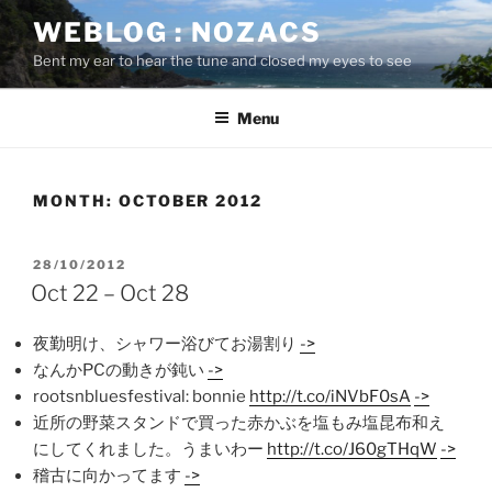
Skip
WEBLOG : NOZACS
to
Bent my ear to hear the tune and closed my eyes to see
content
Menu
MONTH:
OCTOBER 2012
POSTED
28/10/2012
ON
Oct 22 – Oct 28
夜勤明け、シャワー浴びてお湯割り
->
なんかPCの動きが鈍い
->
rootsnbluesfestival: bonnie
http://t.co/iNVbF0sA
->
近所の野菜スタンドで買った赤かぶを塩もみ塩昆布和え
にしてくれました。うまいわー
http://t.co/J60gTHqW
->
稽古に向かってます
->