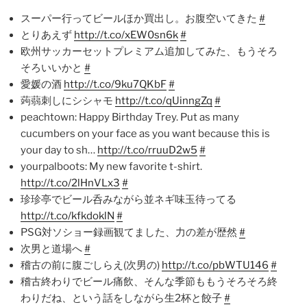
スーパー行ってビールほか買出し。お腹空いてきた
#
とりあえず
http://t.co/xEW0sn6k
#
欧州サッカーセットプレミアム追加してみた、もうそろ
そろいいかと
#
愛媛の酒
http://t.co/9ku7QKbF
#
蒟蒻刺しにシシャモ
http://t.co/qUinngZq
#
peachtown: Happy Birthday Trey. Put as many
cucumbers on your face as you want because this is
your day to sh…
http://t.co/rruuD2w5
#
yourpalboots: My new favorite t-shirt.
http://t.co/2lHnVLx3
#
珍珍亭でビール呑みながら並ネギ味玉待ってる
http://t.co/kfkdoklN
#
PSG対ソショー録画観てました、力の差が歴然
#
次男と道場へ
#
稽古の前に腹ごしらえ(次男の)
http://t.co/pbWTU146
#
稽古終わりでビール痛飲、そんな季節ももうそろそろ終
わりだね、という話をしながら生2杯と餃子
#