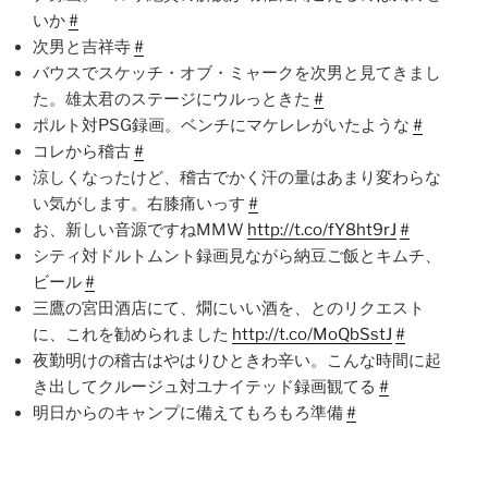
いか
#
次男と吉祥寺
#
バウスでスケッチ・オブ・ミャークを次男と見てきまし
た。雄太君のステージにウルっときた
#
ポルト対PSG録画。ベンチにマケレレがいたような
#
コレから稽古
#
涼しくなったけど、稽古でかく汗の量はあまり変わらな
い気がします。右膝痛いっす
#
お、新しい音源ですねMMW
http://t.co/fY8ht9rJ
#
シティ対ドルトムント録画見ながら納豆ご飯とキムチ、
ビール
#
三鷹の宮田酒店にて、燗にいい酒を、とのリクエスト
に、これを勧められました
http://t.co/MoQbSstJ
#
夜勤明けの稽古はやはりひときわ辛い。こんな時間に起
き出してクルージュ対ユナイテッド録画観てる
#
明日からのキャンプに備えてもろもろ準備
#