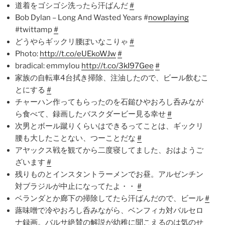
道着をゴシゴシ洗ったら汗ばんだ
#
Bob Dylan – Long And Wasted Years #
nowplaying
#twittamp
#
どうやらギックリ腰ぽいなこりゃ
#
Photo:
http://t.co/eUEkoWJw
#
bradical: emmylou
http://t.co/3kI97Gee
#
家族の自転車4台拭き掃除、注油したので、ビール飲むこ
とにする
#
チャーハン作ってもらったのを石鎚ひやおろし呑みなが
ら食べて、録画したバスクダービー見る幸せ
#
次男とボール蹴りくらいはできるってことは、ギックリ
腰も大したことない、つーことだな
#
アヤックス戦を観てから二度寝してました、おはようご
ざいます
#
残りものとインスタントラーメンでお昼。アルゼンチン
対ブラジルが中止になってたよ・・
#
ベランダとか廊下の掃除してたら汗ばんだので、ビール
#
蕗味噌で冷やおろし呑みながら、ベンフィカ対バルセロ
ナ録画。バルサ絶賛の解説が幼稚に聞こえるのは気のせ