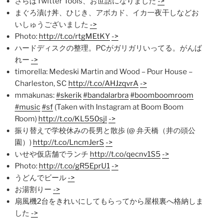
さらばTwitter Tools、お世話になりました
->
まぐろ漬け丼、ひじき、アボカド、イカ一夜干しなどお
いしゅうございました
->
Photo:
http://t.co/rtgMEtKY
->
ハードディスクの整理。PCがガリガリいってる。がんば
れー
->
timorella: Medeski Martin and Wood – Pour House –
Charleston, SC
http://t.co/AHJzqvrA
->
mmakunas:
#skerik
#bandalarbra
#boomboomroom
#music
#sf
(Taken with Instagram at Boom Boom
Room)
http://t.co/KL550sjl
->
振り替えで学校休みの長男と散歩 (@ 弁天橋（井の頭公
園）)
http://t.co/LncmJerS
->
いせや仮店舗でランチ
http://t.co/qecnv1S5
->
Photo:
http://t.co/gR5EprU1
->
うどんでビール
->
お湯割りー
->
扇風機2台をきれいにしてもらってから屋根裏へ格納しま
した
->