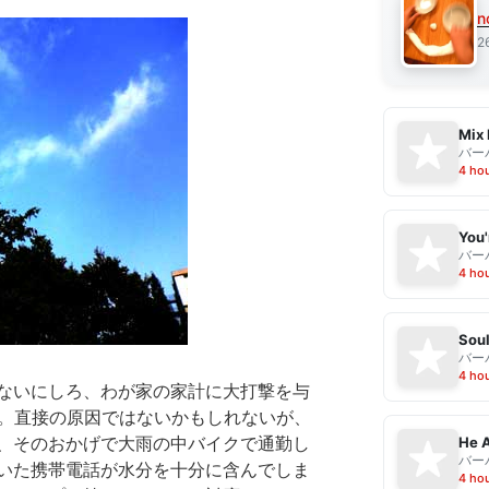
n
2
Mix 
バー
4 ho
バー
4 ho
Sou
バー
4 ho
ないにしろ、わが家の家計に大打撃を与
た。直接の原因ではないかもしれないが、
He A
、そのおかげで大雨の中バイクで通勤し
バー
いた携帯電話が水分を十分に含んでしま
4 ho