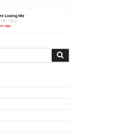
re Losing Me
バラ・リン
urs ago
Search