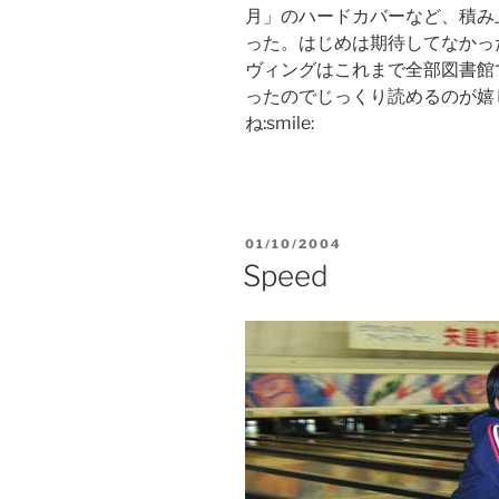
月」のハードカバーなど、積み上
った。はじめは期待してなかっ
ヴィングはこれまで全部図書館
ったのでじっくり読めるのが嬉
ね:smile:
POSTED
01/10/2004
ON
Speed