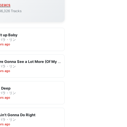
ozacs
66,326 Tracks
It up Baby
バラ・リン
urs ago
You're Gonna See a Lot More (Of My Leaving)
バラ・リン
urs ago
l Deep
バラ・リン
urs ago
in't Gonna Do Right
バラ・リン
urs ago