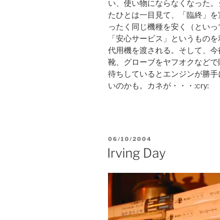
い、使い物にならなくなった。
たひとは一目見て、「臨終」を
ったく同じ機種を安く（といっ
「安心サービス」というものを
代用機を渡される。そして、今
靴、グローブをヤフオクなどで
待ちしているとエンジンが勝手
いのかも。カネが・・・:cry:
POSTED
06/10/2004
ON
Irving Day