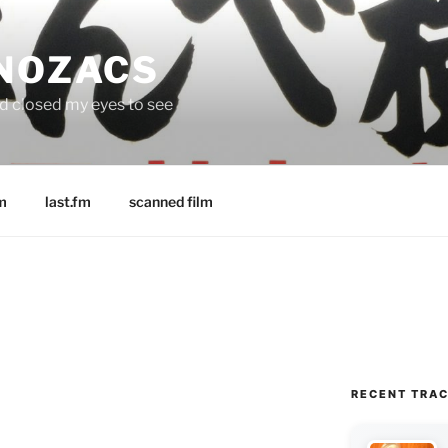
 NOZACS
nd closed my eyes to see
m
last.fm
scanned film
RECENT TRA