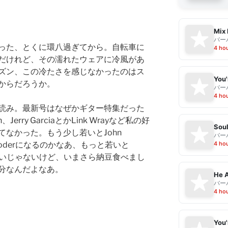
Mix 
バー
った、とくに環八過ぎてから。自転車に
4 ho
だけれど、その濡れたウェアに冷風があ
ズン、この冷たさを感じなかったのはス
からだろうか。
バー
4 ho
読み。最新号はなぜかギター特集だった
、Jerry GarciaとかLink Wrayなど私の好
Sou
なかった。もう少し若いとJohn
バー
4 ho
l、Ry Cooderになるのかなあ、もっと若いと
ヘンは嫌いじゃないけど、いまさら納豆食べまし
分なんだよなあ。
He A
バー
4 ho
You'