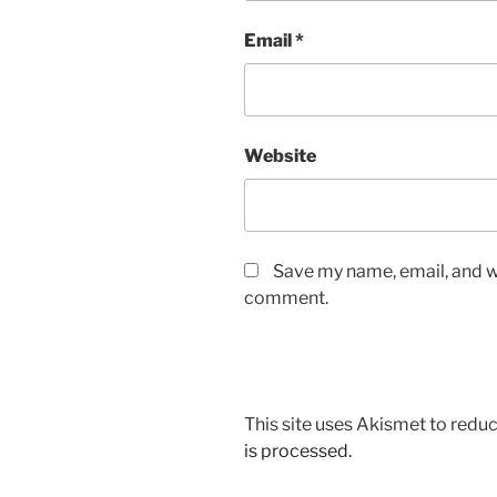
Email
*
Website
Save my name, email, and we
comment.
This site uses Akismet to red
is processed.