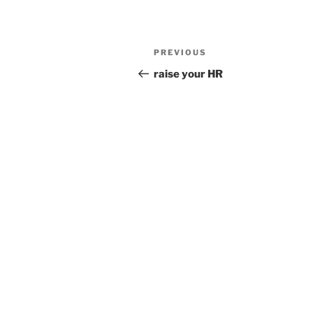
Post
Previous
PREVIOUS
navigation
Post
raise your HR