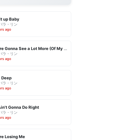
It up Baby
バラ・リン
urs ago
You're Gonna See a Lot More (Of My Leaving)
バラ・リン
urs ago
l Deep
バラ・リン
urs ago
in't Gonna Do Right
バラ・リン
urs ago
re Losing Me