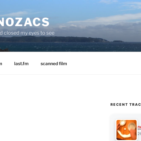
 NOZACS
nd closed my eyes to see
m
last.fm
scanned film
RECENT TRA
n
2