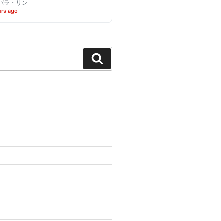
バラ・リン
urs ago
Search