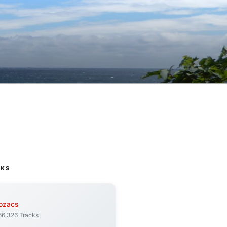
CKS
ozacs
66,326 Tracks