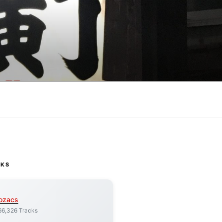
CKS
ozacs
66,326 Tracks