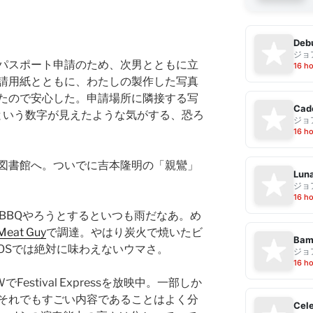
Debu
ジョ
パスポート申請のため、次男とともに立
16 h
請用紙とともに、わたしの製作した写真
たので安心した。申請場所に隣接する写
Cad
円という数字が見えたような気がする、恐ろ
ジョ
16 h
図書館へ。ついでに吉本隆明の「親鸞」
Luna
ジョ
16 h
BBQやろうとするといつも雨だなあ。め
Meat Guy
で調達。やはり炭火で焼いたビ
Bam
OSでは絶対に味わえないウマさ。
ジョ
16 h
estival Expressを放映中。一部しか
それでもすごい内容であることはよく分
Cele