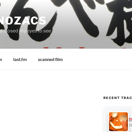
 NOZACS
nd closed my eyes to see
m
last.fm
scanned film
RECENT TRA
n
2