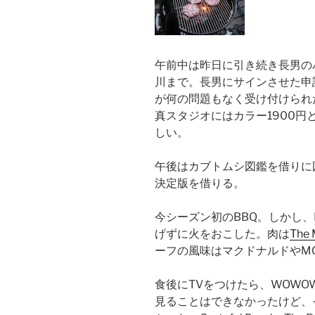
午前中は昨日に引き続き長男の
川まで。長男にサインさせた申
が何の問題もなく受け付けられ
真スタジオにはカラー1900
しい。
午後はカブトムシ図鑑を借りに
決定版を借りる。
今シーズン初のBBQ。しかし、
げずに火をおこした。肉は
The 
ーフの風味はマクドナルドやM
食後にTVをつけたら、WOWOWでF
見ることはできなかったけど、