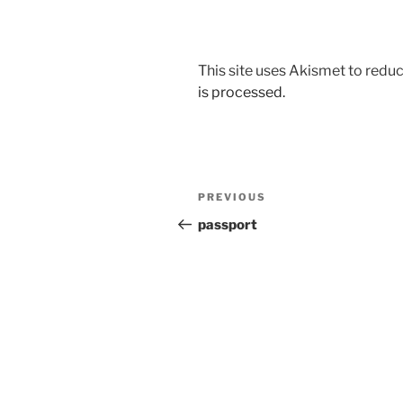
This site uses Akismet to red
is processed.
Post
Previous
PREVIOUS
navigation
Post
passport