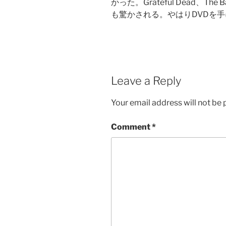
かった。Grateful Dead、
も驚かされる。やはりDVDを
Leave a Reply
Your email address will not be 
Comment
*