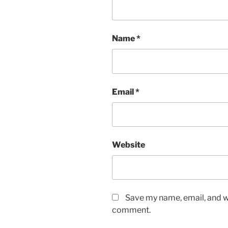
Name
*
Email
*
Website
Save my name, email, and we
comment.