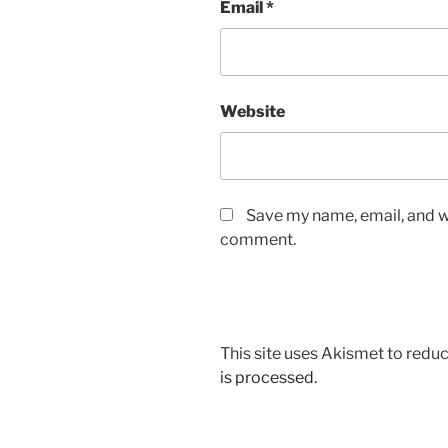
Email
*
Website
Save my name, email, and we
comment.
This site uses Akismet to red
is processed.