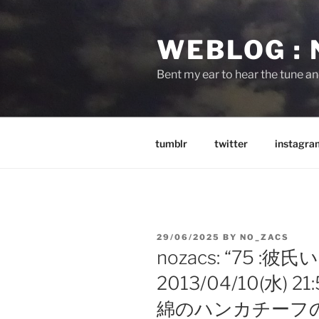
Skip
to
WEBLOG :
content
Bent my ear to hear the tune a
tumblr
twitter
instagra
POSTED
29/06/2025
BY
NO_ZACS
ON
nozacs: “75 :
2013/04/10(水) 21:
綿のハンカチーフ