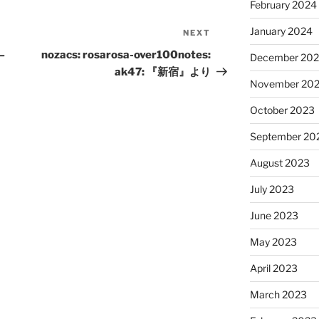
February 2024
January 2024
NEXT
Next
Post
–
nozacs: rosarosa-over100notes:
December 20
ak47: 『新宿』より
November 20
October 2023
September 20
August 2023
July 2023
June 2023
May 2023
April 2023
March 2023