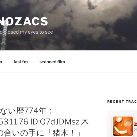
 NOZACS
nd closed my eyes to see
m
last.fm
scanned film
RECENT TRA
彼氏いない歴774年：
53:11.76 ID:Q7dJDMsz 木
n
2
の合いの手に「猪木！」