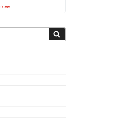
urs ago
Search