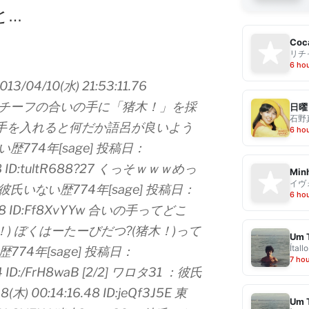
と…
Coca
リチ
6 ho
04/10(水) 21:53:11.76
ハンカチーフの合いの手に「猪木！」を採
日曜
石野
手を入れると何だか語呂が良いよう
6 ho
774年[sage] 投稿日：
7.58 ID:tultR688?27 くっそｗｗｗめっ
Min
イヴ
氏いない歴774年[sage] 投稿日：
6 ho
9.38 ID:Ff8XvYYw 合いの手ってどこ
) ぼくはーたーびだつ?(猪木！)って
Um 
Ítallo
74年[sage] 投稿日：
7 ho
14 ID:/FrH8waB [2/2] ワロタ31 ：彼氏
) 00:14:16.48 ID:jeQf3J5E 東
Um 