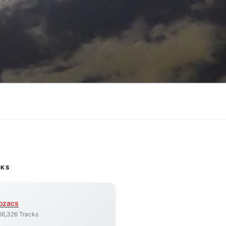
CKS
ozacs
66,326 Tracks