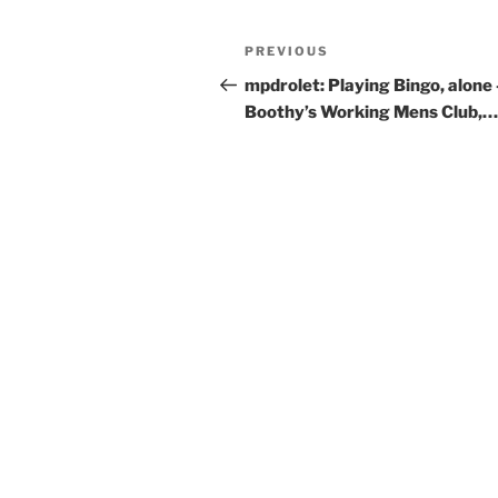
Post
Previous
PREVIOUS
navigation
Post
mpdrolet: Playing Bingo, alone 
Boothy’s Working Mens Club,…