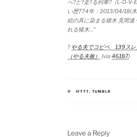
へ?と?走?る列車?（L-O-V-
い歴774年：2013/04/18(木) 
絵の具に染まる猪木 見間違
れる猪木…”
?
やる夫でコピペ 139スレ
（やる夫板）
(via
46187
)
TAGS
IFTTT
,
TUMBLR
Leave a Reply