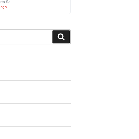
rta Sa
 ago
Search