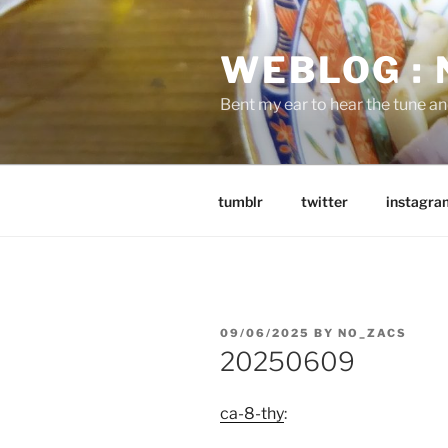
Skip
to
WEBLOG :
content
Bent my ear to hear the tune a
tumblr
twitter
instagra
POSTED
09/06/2025
BY
NO_ZACS
ON
20250609
ca-8-thy
: