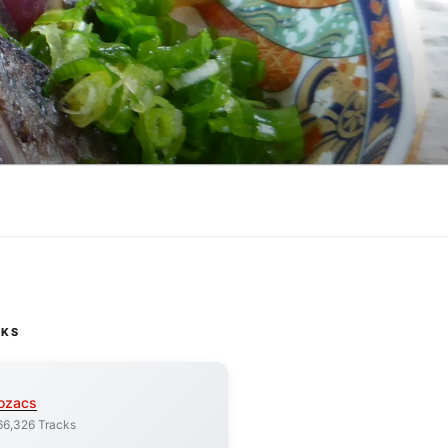
CKS
ozacs
66,326 Tracks