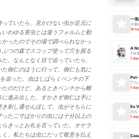
一張
待っていたら、見かけない虫が足元に
小袋成
18 h
もいわゆる害虫とは違うフォルムと動
なかったのでその場で調べられなかっ
A No
うぶつの森でスコップ使って穴を掘る
Tiê 
1 day
みた。なんとなく目で追っていたら、
いた御仁のほうに行って、御仁も気に
Pot-
向を追った。虫はしばらくベンチの下
アル
いたのだけど、あるときベンチから離
1 day
方に進み出した。すかさず御仁は手に
突き刺し通せんぼして、虫がそちらに
ガル
守った二寸ばかりの虫には十分以上の
1 day
たらきっとお礼を言っていた。オケラ
しく、私たちは虫にだって敬意を払え
Casa