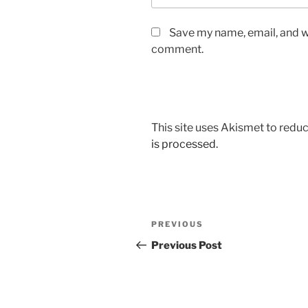
Save my name, email, and we
comment.
This site uses Akismet to red
is processed.
Post
Previous
PREVIOUS
navigation
Post
Previous Post