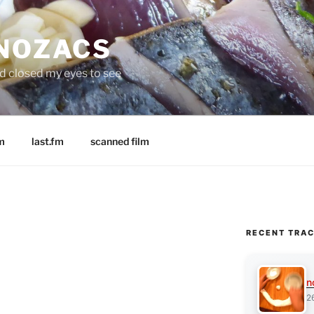
 NOZACS
nd closed my eyes to see
m
last.fm
scanned film
RECENT TRA
n
2