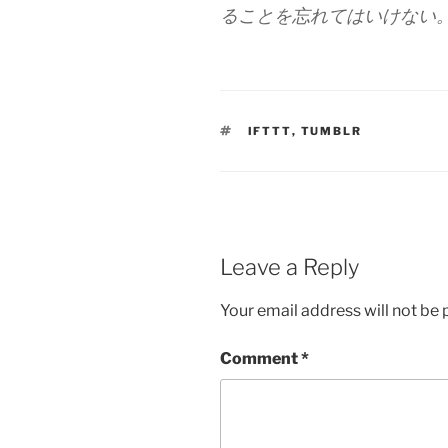
ることを忘れてはいけない
TAGS
IFTTT
,
TUMBLR
Leave a Reply
Your email address will not be 
Comment
*