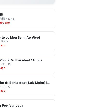
羅
彬 & 5lack
ours ago
ite do Meu Bem (Ao Vivo)
& Bona
 ago
Pourri: Mulher ideal / A loba
シオーネ
 ago
Eu Vim da Bahia (feat. Luiz Meira) [Ao Vivo]
・コスタ
 ago
 Pré-fabricada