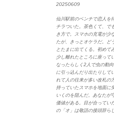
20250609
仙川駅前のベンチで恋人を
チラついた。茶色くて、で
き方で。スマホの充電が少
たが、きっとオケラだ。ど
とたまに出てくる。初めて
少し離れたところに座って
なったらしく2人で虫の動
に引っ込んだり出たりして
れて人の往来が多い改札の
持っていたスマホを地面に
いくのを阻んだ。あなたが
価値がある。目が合ってい
の「オ」は敬語の接頭辞ら