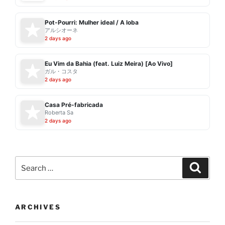
Pot-Pourri: Mulher ideal / A loba
アルシオーネ
2 days ago
Eu Vim da Bahia (feat. Luiz Meira) [Ao Vivo]
ガル・コスタ
2 days ago
Casa Pré-fabricada
Roberta Sa
2 days ago
Search
Search
for:
ARCHIVES