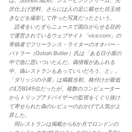
は、漂白剤の錠剤、シェービングクリーム、光
沢仕上げ塗料、さらには人の足に載せた目玉焼
きなどを撮影して作った写真だったという。
読者をいたずらニュースで面白がらせる目的
で運営されているウェブサイト「vice.com」の
寄稿者でフリーランス・ライターのオオバー・
バトラー（Oobah Butler）氏は「ある日小屋の
中で急に思いついたんだ。偽情報があふれる
中、偽レストランもあっていいだろう、と」。
「ダリッジの小屋」は掲載当初、格付けが最低
の1万8149位だったが、複数のコンピューター
からトリップアドバイザーの監視をくぐり抜け
て寄せられた偽のレビューのおかげで人気が上
昇した。
同レストランは掲載から6か月でロンドンの