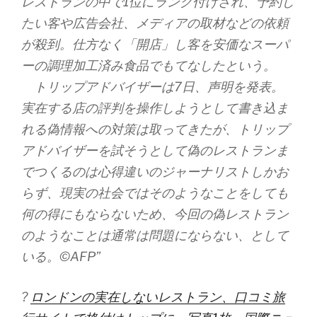
レストランの中で1位にランク付けされ、予約し
たい客や広告会社、メディアの取材などの依頼
が殺到。仕方なく「開店」し客を安価なスーパ
ーの調理加工済み食品でもてなしたという。
トリップアドバイザーは7日、声明を発表。
実在する店の評判を操作しようとして書き込ま
れる偽情報への対策は取ってきたが、トリップ
アドバイザーを試そうとして偽のレストランま
でつくるのは心得違いのジャーナリストしかお
らず、現実の社会ではそのようなことをしても
何の得にもならないため、今回の偽レストラン
のようなことは通常は問題にならない、として
いる。©AFP”
?
ロンドンの実在しないレストラン、口コミ旅