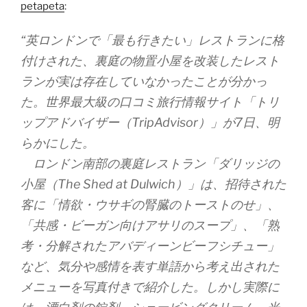
petapeta
:
“英ロンドンで「最も行きたい」レストランに格
付けされた、裏庭の物置小屋を改装したレスト
ランが実は存在していなかったことが分かっ
た。世界最大級の口コミ旅行情報サイト「トリ
ップアドバイザー（TripAdvisor）」が7日、明
らかにした。
ロンドン南部の裏庭レストラン「ダリッジの
小屋（The Shed at Dulwich）」は、招待された
客に「情欲・ウサギの腎臓のトーストのせ」、
「共感・ビーガン向けアサリのスープ」、「熟
考・分解されたアバディーンビーフシチュー」
など、気分や感情を表す単語から考え出された
メニューを写真付きで紹介した。しかし実際に