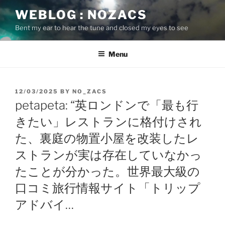
Skip
WEBLOG : NOZACS
to
Bent my ear to hear the tune and closed my eyes to see
content
Menu
POSTED
12/03/2025
BY
NO_ZACS
ON
petapeta: “英ロンドンで「最も行
きたい」レストランに格付けされ
た、裏庭の物置小屋を改装したレ
ストランが実は存在していなかっ
たことが分かった。世界最大級の
口コミ旅行情報サイト「トリップ
アドバイ…