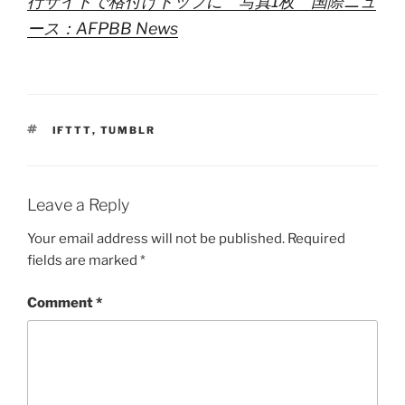
行サイトで格付けトップに 写真1枚 国際ニュ
ース：AFPBB News
TAGS
IFTTT
,
TUMBLR
Leave a Reply
Your email address will not be published.
Required
fields are marked
*
Comment
*