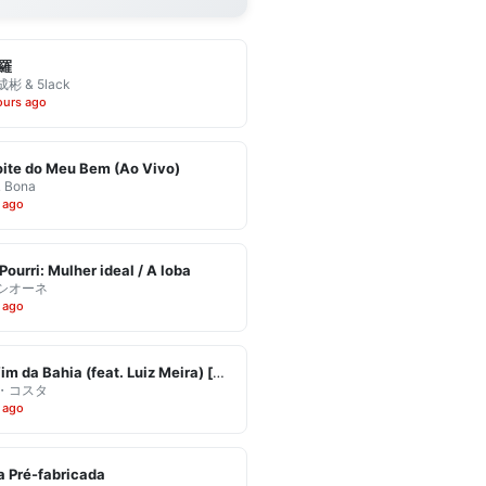
羅
彬 & 5lack
ours ago
ite do Meu Bem (Ao Vivo)
& Bona
 ago
Pourri: Mulher ideal / A loba
シオーネ
 ago
Eu Vim da Bahia (feat. Luiz Meira) [Ao Vivo]
・コスタ
 ago
 Pré-fabricada