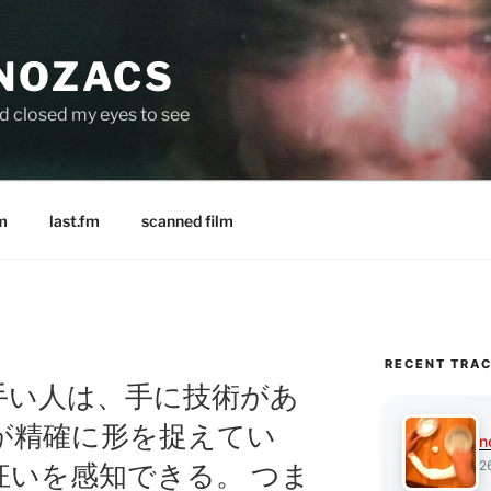
 NOZACS
nd closed my eyes to see
m
last.fm
scanned film
RECENT TRA
が上手い人は、手に技術があ
が精確に形を捉えてい
n
2
狂いを感知できる。 つま