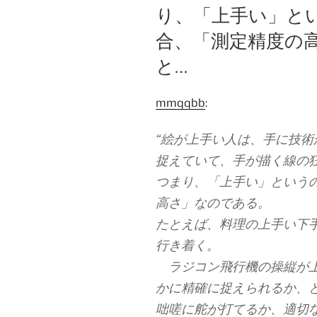
り、「上手い」と
合、「測定精度の
と…
mmqqbb
:
“絵が上手い人は、手に技
捉えていて、手が描く線の
つまり、「上手い」という
高さ」なのである。
たとえば、料理の上手い下
行き着く。
ラジコン飛行機の操縦が上
かに精確に捉えられるか、
咄嗟に舵が打てるか、適切