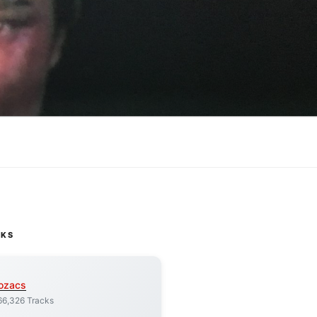
CKS
ozacs
66,326 Tracks