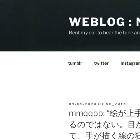
Skip
to
WEBLOG :
content
Bent my ear to hear the tune a
tumblr
twitter
instagra
POSTED
09/05/2024
BY
NO_ZACS
ON
mmqqbb: “絵
るのではない。目
て、手が描く線の