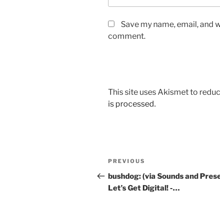
Save my name, email, and we
comment.
This site uses Akismet to red
is processed.
Post
Previous
PREVIOUS
navigation
Post
bushdog: (via Sounds and Prese
Let’s Get Digital! -…