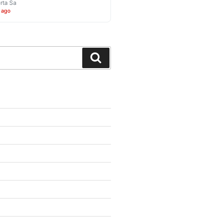
rta Sa
 ago
Search