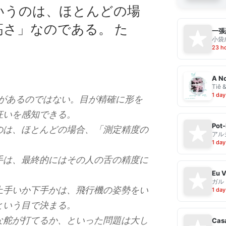
いうのは、ほとんどの場
高さ」なのである。 た
一張
小袋成
23 h
A No
Tiê 
1 day
術があるのではない。目が精確に形を
狂いを感知できる。
Pot-
のは、ほとんどの場合、「測定精度の
アル
1 day
手は、最終的にはその人の舌の精度に
ガル
手いか下手かは、飛行機の姿勢をい
1 day
という目で決まる。
な舵が打てるか、といった問題は大し
Casa