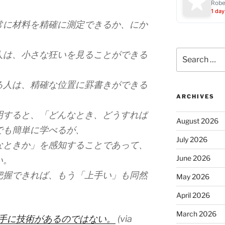
Robe
1 day
常に材料を精確に測定できるか、にか
Search
人は、小さな狂いを見ることができる
for:
る人は、精確な位置に罫書きができる
ARCHIVES
すると、「どんなとき、どうすれば
August 2026
でも簡単に学べるが、
July 2026
なときか」を感知することであって、
June 2026
い。
把握できれば、もう「上手い」も同然
May 2026
April 2026
March 2026
、手に技術があるのではない。
(via