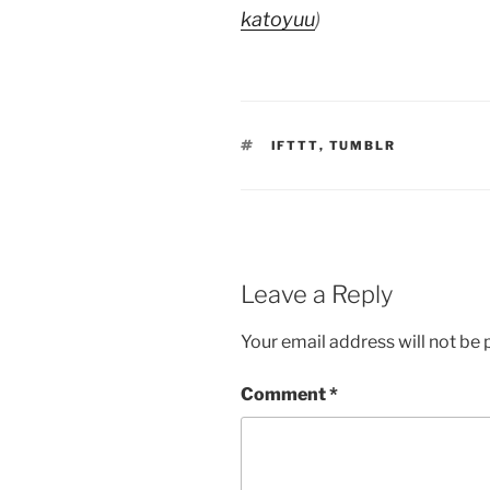
katoyuu
)
TAGS
IFTTT
,
TUMBLR
Leave a Reply
Your email address will not be 
Comment
*