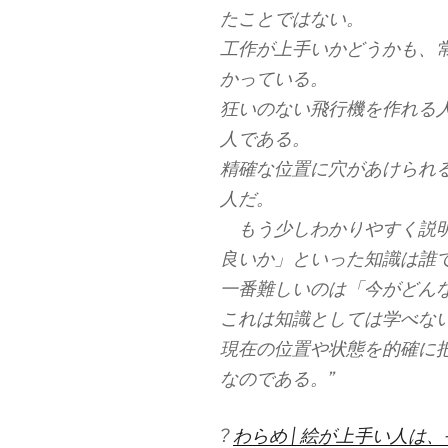
たことではない。
工作が上手いかどうかも、
かっている。
狂いのない飛行機を作れる
人である。
精確な位置に穴があけられ
人だ。
もう少しわかりやすく説明
良いか」といった知識は誰
一番難しいのは「今がどん
これは知識としては学べな
現在の位置や状態を的確に
なのである。”
?
わらめ | 絵が上手い人は