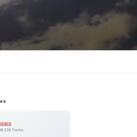
CKS
ozacs
66,326 Tracks