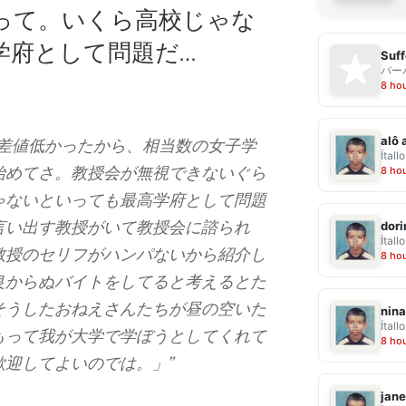
って。いくら高校じゃな
学府として問題だ…
Suff
バー
8 ho
alô 
偏差値低かったから、相当数の女子学
Ítallo
始めてさ。教授会が無視できないぐら
8 ho
ゃないといっても最高学府として問題
言い出す教授がいて教授会に諮られ
dor
Ítallo
教授のセリフがハンパないから紹介し
8 ho
良からぬバイトをしてると考えるとた
そうしたおねえさんたちが昼の空いた
nina
Ítallo
もって我が大学で学ぼうとしてくれて
8 ho
歓迎してよいのでは。」”
jane