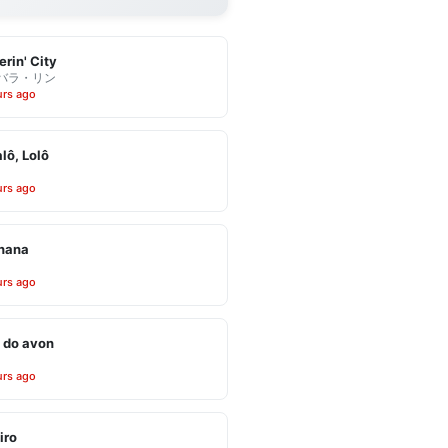
erin' City
バラ・リン
urs ago
alô, Lolô
urs ago
inana
urs ago
 do avon
urs ago
iro