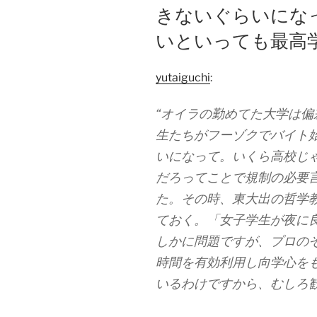
きないぐらいにな
いといっても最高
yutaiguchi
:
“オイラの勤めてた大学は
生たちがフーゾクでバイト
いになって。いくら高校じ
だろってことで規制の必要
た。その時、東大出の哲学
ておく。「女子学生が夜に
しかに問題ですが、プロの
時間を有効利用し向学心を
いるわけですから、むしろ