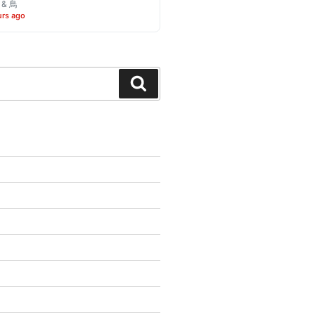
o & 鳥
urs ago
Search