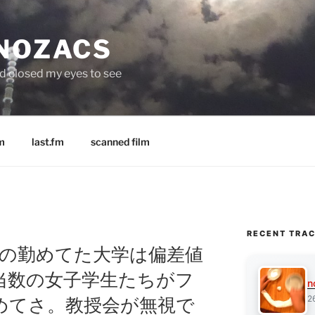
 NOZACS
nd closed my eyes to see
m
last.fm
scanned film
RECENT TRA
 “オイラの勤めてた大学は偏差値
当数の女子学生たちがフ
n
2
めてさ。教授会が無視で