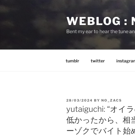
Skip
to
WEBLOG :
content
Bent my ear to hear the tune a
tumblr
twitter
instagra
POSTED
28/03/2024
BY
NO_ZACS
ON
yutaiguchi:
低かったから、相
ーゾクでバイト始