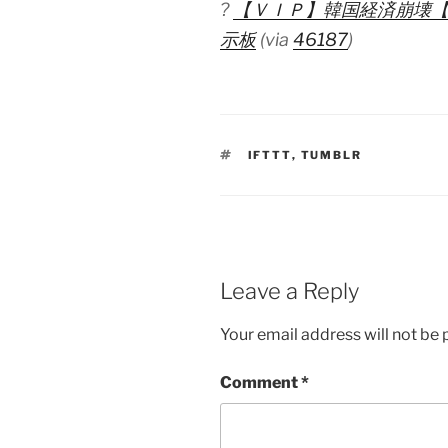
?
【ＶＩＰ】韓国経済崩壊【
示板
(via
46187
)
TAGS
IFTTT
,
TUMBLR
Leave a Reply
Your email address will not be 
Comment
*