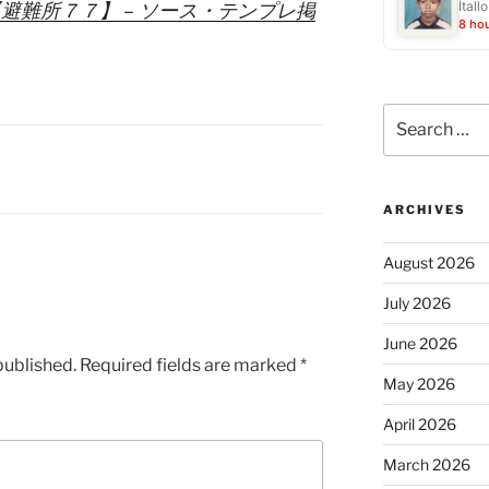
Ítall
避難所７７】 – ソース・テンプレ掲
8 ho
Search
for:
ARCHIVES
August 2026
July 2026
June 2026
published.
Required fields are marked
*
May 2026
April 2026
March 2026