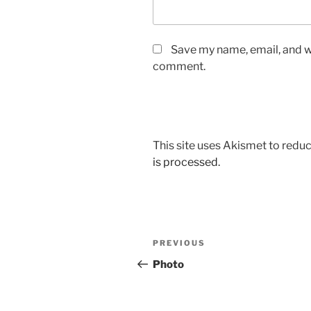
Save my name, email, and we
comment.
This site uses Akismet to red
is processed.
Post
Previous
PREVIOUS
navigation
Post
Photo