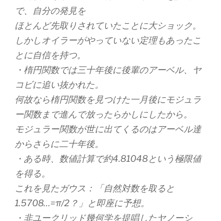
で、自分の発見を
ほとんど先取りされていたことに大ショック。
しかしオイラーがやっていない定理もあったこ
とに自信を持つ。
・楕円関数では三十年後に後輩のアーベル、ヤ
コビに追い抜かれた。
何故なら楕円関数を見つけた一月後にモジュラ
ー関数まで進んで放ったらかしにしたから。
モジュラー関数が世に出てくるのはアーベル達
からさらに二十年後。
・ある時、数値計算で約4.81048という極限値
を得る。
これを見たガウス：「自然対数を取ると
1.5708…=π/2？」と即座に予想。
・非ユークリッド幾何学を提唱したヤノーシ