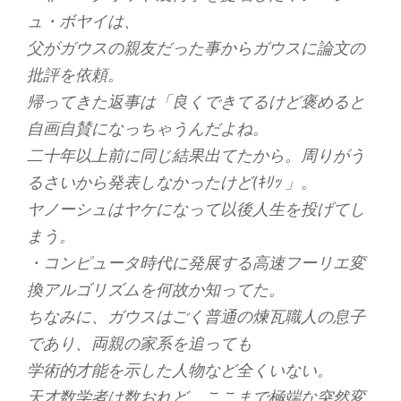
ュ・ボヤイは、
父がガウスの親友だった事からガウスに論文の
批評を依頼。
帰ってきた返事は「良くできてるけど褒めると
自画自賛になっちゃうんだよね。
二十年以上前に同じ結果出てたから。周りがう
るさいから発表しなかったけど(ｷﾘｯ 」。
ヤノーシュはヤケになって以後人生を投げてし
まう。
・コンピュータ時代に発展する高速フーリエ変
換アルゴリズムを何故か知ってた。
ちなみに、ガウスはごく普通の煉瓦職人の息子
であり、両親の家系を追っても
学術的才能を示した人物など全くいない。
天才数学者は数おれど、ここまで極端な突然変