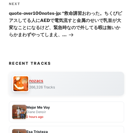
Next
NEXT
Post
quote-over100notes-jp: “救命講習おわった。ちくびピ
アスしてる人にAEDで電気流すと金属のせいで乳首が大
変なことになるけど、緊急時なので外してる暇は無いか
らかまわずやってしまえ、…
RECENT TRACKS
nozacs
266,326 Tracks
Mejor Me Voy
Diane Denoir
2 hours ago
Esa Tristeza