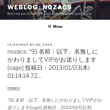
Skip
WEBLOG : NOZACS
to
Bent my ear to hear the tune and closed my eyes to see
content
Menu
POSTED
14/03/2024
BY
NO_ZACS
ON
nozacs: “91 名前：以下、名無しに
かわりましてVIPがお送りします
[sage] 投稿日：2013/01/03(木)
01:14:14.72…
nozacs
:
“91 名前：以下、名無しにかわりましてVIPがお
送りします[sage] 投稿日：2013/01/03(木)