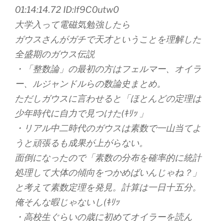
01:14:14.72 ID:lf9C0utw0
大学入って電磁気勉強したら
ガウスさんがガチで天才ということを理解した
全盛期のガウス伝説
・「整数論」の最初の方はフェルマー、オイラ
ー、ルジャンドルらの数論史まとめ。
ただしガウスに言わせると「ほとんどの定理は
少年時代に自力で見つけた(ｷﾘｯ 」
・リアル中二時代のガウスは素数で一山当てよ
うと頑張るも成果が上がらない。
面倒になったので「素数の分布を確率的に統計
処理して大体の傾向をつかめばいんじゃね？」
と考えて素数定理を発見。計算は一日十五分。
俺そんな暇じゃないし(ｷﾘｯ
・高校生ぐらいの歳に初めてオイラーを読ん