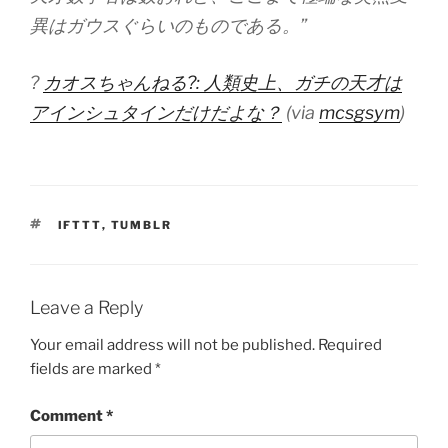
異はガウスぐらいのものである。”
?
カオスちゃんねる?: 人類史上、ガチの天才は
アインシュタインだけだよな？
(via
mcsgsym
)
TAGS
IFTTT
,
TUMBLR
Leave a Reply
Your email address will not be published.
Required
fields are marked
*
Comment
*