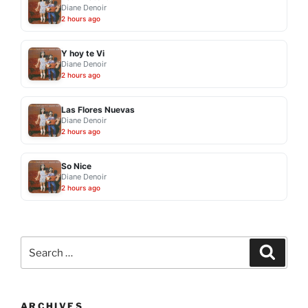
Diane Denoir
2 hours ago
Y hoy te Vi
Diane Denoir
2 hours ago
Las Flores Nuevas
Diane Denoir
2 hours ago
So Nice
Diane Denoir
2 hours ago
Search
Search
for:
ARCHIVES