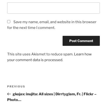
Save my name, email, and website in this browser
for the next time I comment.
This site uses Akismet to reduce spam.
Learn how
your comment data is processed.
Post
Previous
PREVIOUS
navigation
Post
gkojax: inujita: All sizes | Dirrtyglam, Fr. | Flickr –
Photo…