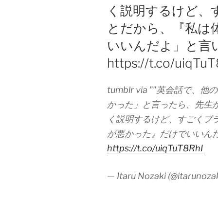
く説明するけど、
とだから、『私は
いいんだよ」と言い
https://t.co/uiqTu
tumblr via ""英会
かった」と言ったら、先生
く説明するけど、すごくプ
が悪かった』だけでいいんだ
https://t.co/uiqTuT8RhI
— Itaru Nozaki (@itarunoza