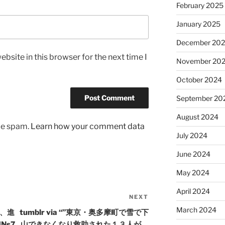
February 2025
January 2025
December 20
bsite in this browser for the next time I
November 20
October 2024
September 20
August 2024
uce spam.
Learn how your comment data
July 2024
June 2024
May 2024
April 2024
NEXT
Next
Post
March 2024
と、進
tumblr via “”東京・奥多摩町で雪で下
INs7
山できなくなり救助された１３人が、