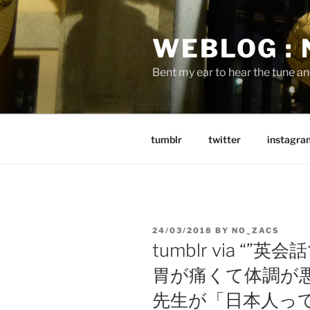
Skip
to
WEBLOG :
content
Bent my ear to hear the tune a
tumblr
twitter
instagra
POSTED
24/03/2018
BY
NO_ZACS
ON
tumblr via “
胃が痛くて体調が
先生が「日本人っ