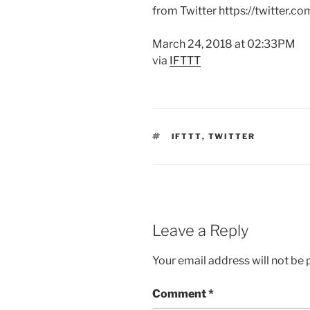
from Twitter https://twitter.co
March 24, 2018 at 02:33PM
via
IFTTT
TAGS
IFTTT
,
TWITTER
Leave a Reply
Your email address will not be 
Comment
*