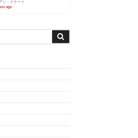
アン・ドナート
urs ago
Search