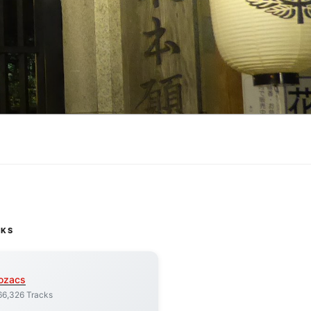
CKS
ozacs
66,326 Tracks