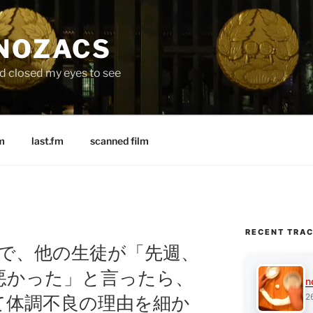
 NOZACS
nd closed my eyes to see
m
last.fm
scanned film
RECENT TRA
”英会話で、他の生徒が「先週、
悪かった」と言ったら、
n
2
て体調不良の理由を細か