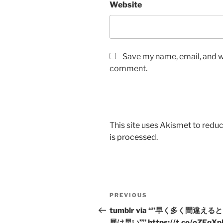
Website
Save my name, email, and we
comment.
This site uses Akismet to red
is processed.
Post
Previous
PREVIOUS
navigation
Post
tumblr via “”早く多く間違える
展は早い”” https://t.co/oZEqXp