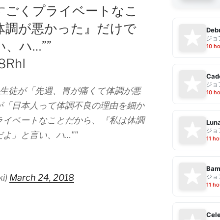
すごくプライベートなこ
体調が悪かった』だけで
Debu
ジョ
、ハ…””
10 h
T8RhI
Cad
ジョ
話で、他の生徒が「先週、胃が痛くて体調が悪
10 h
が「日本人って体調不良の理由を細か
ライベートなことだから、『私は体調
Luna
ジョ
よ」と言い、ハ…""
11 ho
Bam
ki)
March 24, 2018
ジョ
11 ho
Cele