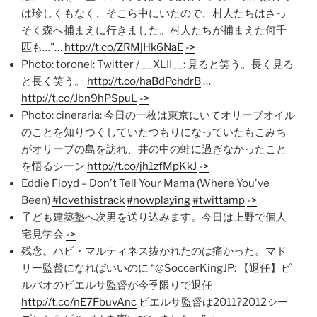
は珍しくもなく、そこら中にいたので、村人たちはさっ
そく森へ捕まえに行きました。村人たちが捕まえた何千
匹も…"…
http://t.co/ZRMjHk6NaE
->
Photo: toronei: Twitter / __XLII__: 見ると笑う。長く見る
と長く笑う。
http://t.co/haBdPchdrB
…
http://t.co/Jbn9hPSpuL
->
Photo: cineraria: 今日の一枚は東京にいてオリーブオイル
のことを知りつくしていたつもりになっていたもこみち
がオリーブの島を訪れ、井の中の蛙に過ぎなかったこと
を悟るシーン
http://t.co/jh1zfMpKkJ
->
Eddie Floyd – Don't Tell Your Mama (Where You've
Been)
#lovethistrack
#nowplaying
#twittamp
->
子ども建築塾へ次男を送り込みます。今日は上野で個人
宅見学会
->
残念。ハビ・マルティネス抜かれたのは痛かった。マド
リー監督になればいいのに “@SoccerKingJP: 【退任】ビ
ルバオのビエルサ監督が今季限りで退任
http://t.co/nE7FbuvAnc
ビエルサ監督は2011?2012シー