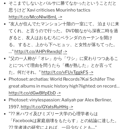
そこまでしないとバルサに勝てなかったということだと
思うけど Xavi criticises Mourinho tactics
http://t.co/McoNlwl8mL
->
"友人が住んでたマンション十階の一室にて。 泊まりに来
てくれ、と言うので行った。 DVD観ながら深夜二時を過
ぎると、友人はおもむろにベランダのカーテンを開け
る。 すると、上から下へヒュッ、と女性が落ちてった。
…"
http://t.co/AHPrRwxdqf
->
"父の一人称が「オレ」から「ワシ」に変わりつつあるこ
とについて理由を問うたら「機が熟した」とか言って
た。何だそれ。"
http://t.co/vFUvTggkFS
->
Photoset: archatlas: World Records?Kai Schäfer The
great albums in music history high?lighted: on record…
http://t.co/dGwBIfpEbD
->
Photoset: vinylespassion: Aaliyah par Alex Berliner,
1997.
http://t.co/GYatsRuHHq
->
"?? 米ハワイ及びミズリー大学の心理学者らは
「Facebookは家庭崩壊をもたらす」との結論に達した。
?? 学者達の研究によれば、一日少なくとも…"