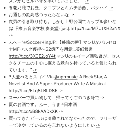
ズンからビルバオを率いていました。”
->
養老乃瀧でお昼。タコブツとキムチ炒飯、バクハイ
->
お通しの割高感つったらないな
->
次男の引き取り待ち。しかし上野公園てカップル多いな
(@ 旧東京音楽学校 奏楽堂) [pic]:
http://t.co/M7UtXH2xNX
->
ふへー“@SoccerKingJP: 【移籍の噂】マンUがバルセロ
ナMFセスク獲得へ52億円を用意…英紙報道
http://t.co/3XCE2JoY4t
マンUのモイーズ新監督が、セス
クをチームの中心に据える意向を持っていると報じられ
ています。”
->
3人並べるとスゴイ Via
@nprmusic
: A Rock Star, A
Novelist And A Super-Producer Write A Musical
http://t.co/ELq8LBLD86
->
スーパーで買い物して、帰ってうごのつき冷で
->
夏のお酒です。ふー、うま #日本酒
http://t.co/xB8kAADxXK
->
買ってきたビールは冷蔵されてなかったので、フリーザ
ーで冷やしているのを忘れないようにしたい
->