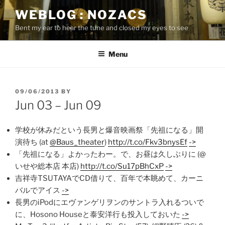
Skip
WEBLOG : NOZACS
to
Bent my ear to hear the tune and closed my eyes to see
content
Menu
POSTED
09/06/2013
BY
ON
Jun 03 – Jun 09
学校が休みだという長男と爆音映画祭「先祖になる」開
演待ち (at
@Baus_theater
)
http://t.co/Fkv3bnysEf
->
「先祖になる」よかったわー。で、お昼は久しぶりに (@
いせや総本店 本店)
http://t.co/Su17pBhCxP
->
吉祥寺TSUTAYAでCD借りて、百年で本眺めて、カーニ
バルでアイス
->
長男のiPodにエヴァンゲリヲンのサントラ入れるついで
に、Hosono Houseと泰安洋行も投入しておいた
->