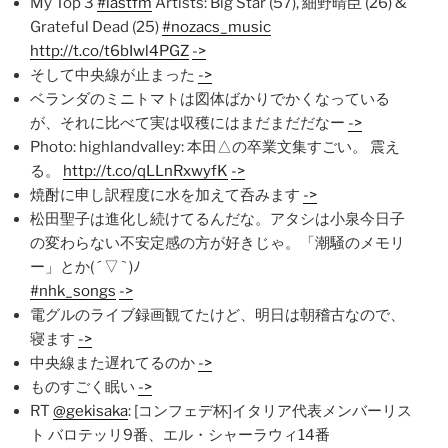
My Top 3
#lastfm
Artists: Big Star (57), 細野晴臣 (26) &
Grateful Dead (25)
#nozacs_music
http://t.co/t6bIwl4PGZ
->
そして中央線が止まった
->
ベランダのミニトマトは図体ばかりでかくなっている
が、それに比べて実は収穫にはまだまだだなー
->
Photo: highlandvalley: 本田△の卒業文集すごい。 震え
る。
http://t.co/qLLnRxwyfK
->
焼酎に申し訳程度に水を加えて呑みます
->
松田聖子は進化し続けてるんだな。アタシは小泉今日子
の変わらない不安定感の方が好きじゃ。「潮騒のメモリ
ー」とか( ´ ▽ ` )ﾉ
#nhk_songs
->
電グルのライブ録画観てたけど、明日は朝稽古なので、
寝ます
->
中央線また遅れてるのか
->
ものすごく眠い
->
RT
@gekisaka
: [コンフェデ杯]イタリア代表メンバーリス
ト バロテッリ9番、エル・シャーラウィ14番