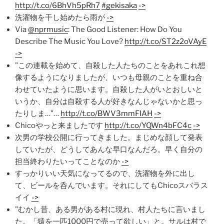
http://t.co/6BhVh5pRh7
#gekisaka
->
洗濯物を干し始めたら雨が
->
Via
@nprmusic
: The Good Listener: How Do You
Describe The Music You Love?
http://t.co/ST2z2oVAyE
->
"この連載を始めて、自殺した人たちのことをあれこれ想
像するようになりましたが、いつも母親のことを重ね合
わせていたように思います。自殺した人がいとおしいと
いうか、自分は自殺する人が好きなんじゃないかと思っ
たりしま…"…
http://t.co/BWV3mmFIAH
->
Chicoやっと来ましたです
http://t.co/YQWn4bFC4c
->
次男の学校公開に行ってきました。まじめな顔して発表
していたが、どうしてあんな早口なんだろ。早く自分の
担当終わりたいってことなのか
->
すっかりいい天気になってるので、洗濯物を外に出し
て、ビールを呑んでいます。それにしてもChicoスバラス
イイ
->
"むかし昔、ある男がある村に現れ、村人たちに言いまし
た。「猿を一匹1000円で売って欲しい」と。サルは村で