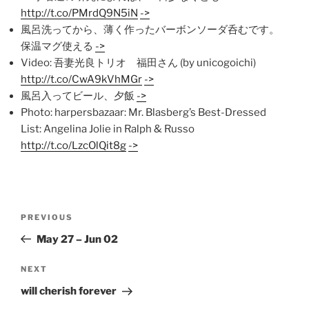
http://t.co/PMrdQ9N5iN
->
風呂洗ってから、薄く作ったバーボンソーダ呑むです。
保温マグ使える
->
Video: 吾妻光良トリオ 福田さん (by unicogoichi)
http://t.co/CwA9kVhMGr
->
風呂入ってビール、夕飯
->
Photo: harpersbazaar: Mr. Blasberg’s Best-Dressed
List: Angelina Jolie in Ralph & Russo
http://t.co/LzcOlQit8g
->
Post
Previous
PREVIOUS
navigation
Post
May 27 – Jun 02
Next
NEXT
Post
will cherish forever