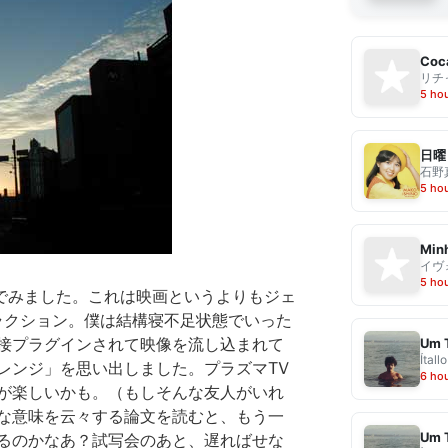
Coca
リチ
5 ho
日曜
石野
5 ho
Min
イヴ
5 ho
nsを試写でみました。これは映画というよりもジェ
ラクション。僕は結構寝不足状態でいった
Um 
接プラグインされて映像を流し込まれて
Ítallo
レンジ」を思い出しました。プラズマTV
6 ho
が楽しいかも。（もしそんな友人がいれ
な意味を云々する論文を読むと、もう一
Um 
るのかなあ？試写会のあと、遅ればせな