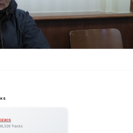
CKS
ozacs
66,326 Tracks