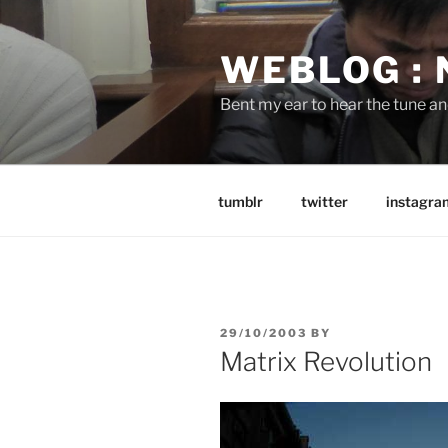
Skip
to
WEBLOG :
content
Bent my ear to hear the tune a
tumblr
twitter
instagra
POSTED
29/10/2003
BY
ON
Matrix Revolution