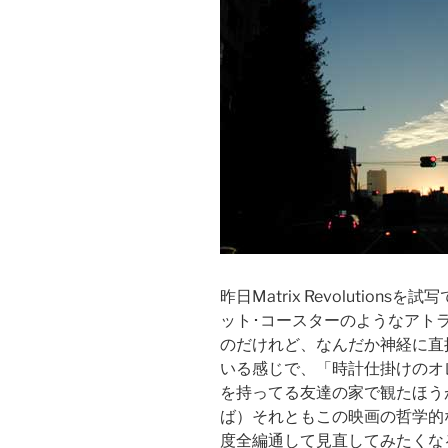
昨日Matrix Revolutio
ット･コースターのようなアト
のだけれど、なんだか神経に直
いる感じで、「時計仕掛けのオ
を持ってる友達の家で観たほう
ば）それともこの映画の哲学的
度全編通して見直してみたくな