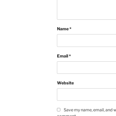
Name
*
Email
*
Website
Save my name, email, and we