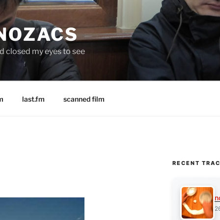
 NOZACS
nd closed my eyes to see
m
last.fm
scanned film
RECENT TRA
n
2