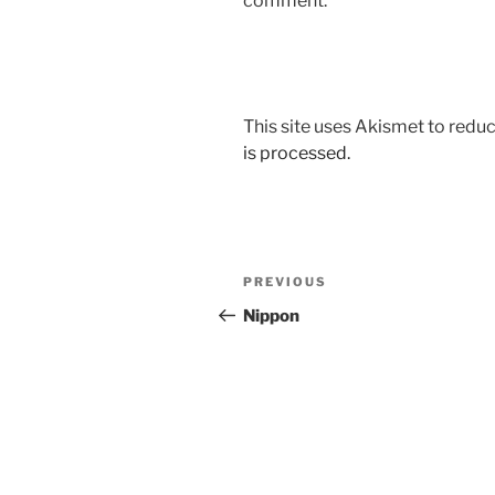
comment.
This site uses Akismet to red
is processed.
Post
Previous
PREVIOUS
navigation
Post
Nippon