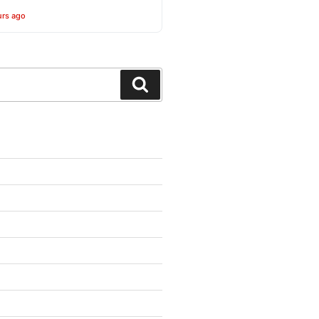
urs ago
Search