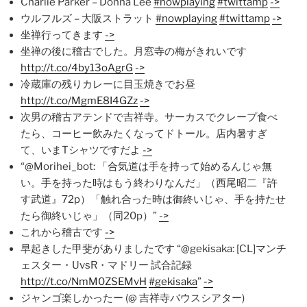
Charlie Parker – Donna Lee
#nowplaying
#twittamp
->
ウルフルズ – 大阪ストラット
#nowplaying
#twittamp
->
坐禅行ってきます
->
坐禅の後に稽古でした。月窓寺の梅がきれいです
http://t.co/4by13oAgrG
->
冷蔵庫の残りカレーに目玉焼きでお昼
http://t.co/MgmE8I4GZz
->
次男の稽古アテンドで吉祥寺。サーカスでクレープ食べ
たら、コーヒー飲みたくなってドトール。店内暑すぎ
て、いまTシャツですだよ
->
“@Morihei_bot: 「合気道は手を持って始めるんじゃ無
い。手を持った時はもう終わりなんだ」（西尾昭二『許
す武道』72p）「触れ合った時は御終いじゃ、手を持たせ
たら御終いじゃ」（同20p）”
->
これから稽古です
->
早起きした甲斐がありましたです “@gekisaka: [CL]マンチ
ェスター・UvsR・マドリー 試合記録
http://t.co/NmM0ZSEMvH
#gekisaka
”
->
ジャンゴ楽しかったー (@ 吉祥寺バウスシアター)