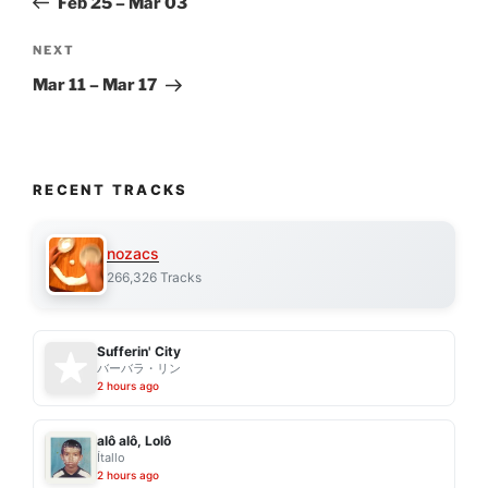
Feb 25 – Mar 03
Next
NEXT
Post
Mar 11 – Mar 17
RECENT TRACKS
nozacs
266,326 Tracks
Sufferin' City
バーバラ・リン
2 hours ago
alô alô, Lolô
Ítallo
2 hours ago