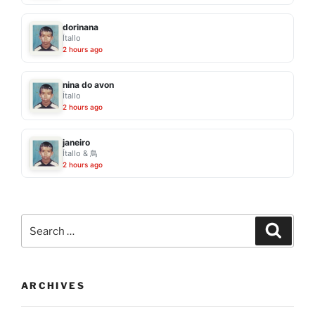
dorinana
Ítallo
2 hours ago
nina do avon
Ítallo
2 hours ago
janeiro
Ítallo & 鳥
2 hours ago
Search
Search
for:
ARCHIVES