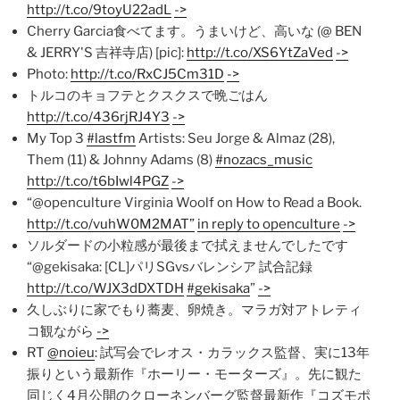
http://t.co/9toyU22adL
->
Cherry Garcia食べてます。うまいけど、高いな (@ BEN
& JERRY'S 吉祥寺店) [pic]:
http://t.co/XS6YtZaVed
->
Photo:
http://t.co/RxCJ5Cm31D
->
トルコのキョフテとクスクスで晩ごはん
http://t.co/436rjRJ4Y3
->
My Top 3
#lastfm
Artists: Seu Jorge & Almaz (28),
Them (11) & Johnny Adams (8)
#nozacs_music
http://t.co/t6bIwl4PGZ
->
“@openculture Virginia Woolf on How to Read a Book.
http://t.co/vuhW0M2MAT”
in reply to openculture
->
ソルダードの小粒感が最後まで拭えませんでしたです
“@gekisaka: [CL]パリSGvsバレンシア 試合記録
http://t.co/WJX3dDXTDH
#gekisaka
”
->
久しぶりに家でもり蕎麦、卵焼き。マラガ対アトレティ
コ観ながら
->
RT
@noieu
: 試写会でレオス・カラックス監督、実に13年
振りという最新作『ホーリー・モーターズ』。先に観た
同じく4月公開のクローネンバーグ監督最新作『コズモポ