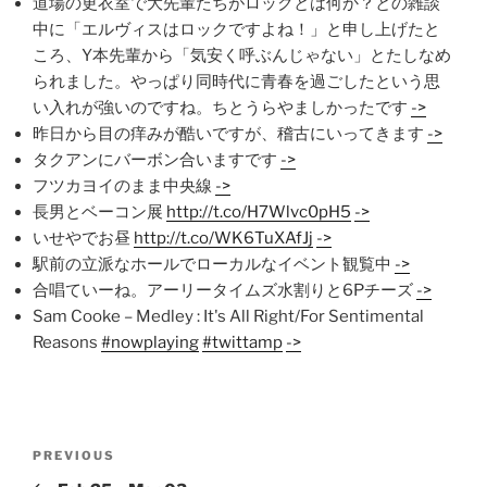
道場の更衣室で大先輩たちがロックとは何か？との雑談
中に「エルヴィスはロックですよね！」と申し上げたと
ころ、Y本先輩から「気安く呼ぶんじゃない」とたしなめ
られました。やっぱり同時代に青春を過ごしたという思
い入れが強いのですね。ちとうらやましかったです
->
昨日から目の痒みが酷いですが、稽古にいってきます
->
タクアンにバーボン合いますです
->
フツカヨイのまま中央線
->
長男とベーコン展
http://t.co/H7Wlvc0pH5
->
いせやでお昼
http://t.co/WK6TuXAfJj
->
駅前の立派なホールでローカルなイベント観覧中
->
合唱ていーね。アーリータイムズ水割りと6Pチーズ
->
Sam Cooke – Medley : It's All Right/For Sentimental
Reasons
#nowplaying
#twittamp
->
Post
Previous
PREVIOUS
navigation
Post