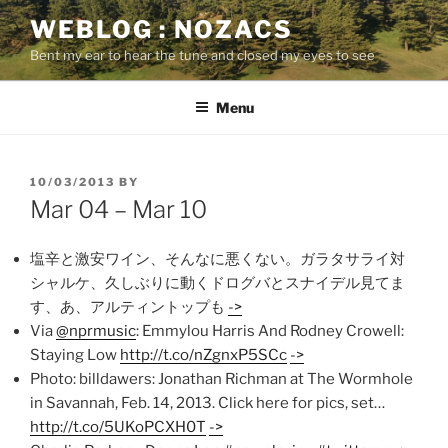
Skip
WEBLOG : NOZACS
to
Bent my ear to hear the tune and closed my eyes to see
content
Menu
POSTED
10/03/2013
BY
ON
Mar 04 – Mar 10
塩辛と激安ワイン、そんなに悪くない。ガラタサライ対
シャルケ、久しぶりに動くドログバとスナイデル見てま
す、あ、アルティントップも
->
Via
@nprmusic
: Emmylou Harris And Rodney Crowell:
Staying Low
http://t.co/nZgnxP5SCc
->
Photo: billdawers: Jonathan Richman at The Wormhole
in Savannah, Feb. 14, 2013. Click here for pics, set…
http://t.co/5UKoPCXH0T
->