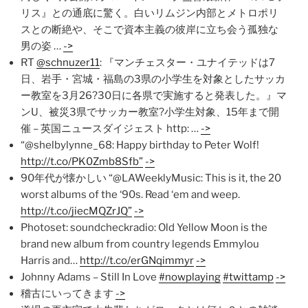
リス』との通底に驚く。白いリムジン内部とメトロポリ
スとの断絶や、そこで資本主義の彼岸に立ち会う孤独な
男の姿 …
->
RT
@schnuzer11
: 『マンチェスター・ユナイテッドは7
日、岩手・宮城・福島の3県の小学生を対象としたサッカ
ー教室を3月26?30日に各県で実施すると発表した。』マ
ンU、被災3県でサッカー教室?小学生対象、15年まで開
催 – 英国ニュースダイジェスト http: …
->
“@shelbylynne_68: Happy birthday to Peter Wolf!
http://t.co/PK0Zmb8Sfb”
->
90年代が懐かしい “@LAWeeklyMusic: This is it, the 20
worst albums of the ‘90s. Read ‘em and weep.
http://t.co/jiecMQZrJQ”
->
Photoset: soundcheckradio: Old Yellow Moon is the
brand new album from country legends Emmylou
Harris and…
http://t.co/erGNqimmyr
->
Johnny Adams – Still In Love
#nowplaying
#twittamp
->
稽古にいってきます
->